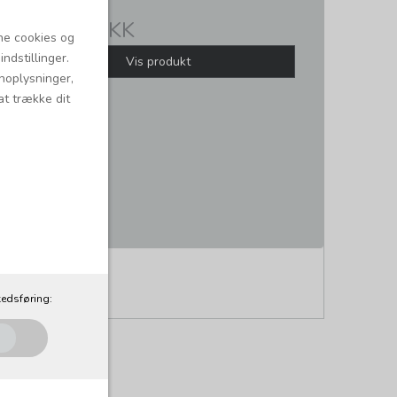
700,00 DKK
ne cookies og
ndstillinger.
Vis produkt
onoplysninger,
at trække dit
edsføring: