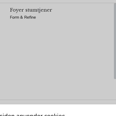
Foyer stumtjener
Form & Refine
iden anvender cookies