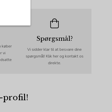
Spørgsmål?
al. Som navnet
e, idet de ikke
en køber
Vi sidder klar til at besvare dine
r vi
spørgsmål! Klik her og kontakt os
Udløber:
edsatte
direkte.
og indstillinger
på din
Session
hold til sprog og
1 år
Udløber:
-profil!
hjemmeside. De
24 timer
lyse.
6
populære på siden,
måneder