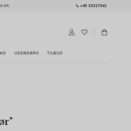
0 KR.
+45 33327041
AD
UDENDØRS
TILBUD
ør
"