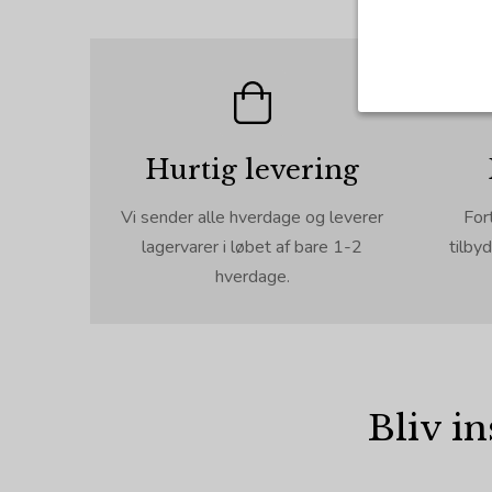
Nødvendig
Hurtig levering
Tekniske co
angiver, ha
registrerer
Vi sender alle hverdage og leverer
Fort
lagervarer i løbet af bare 1-2
tilby
Cookie:
Funktionel
hverdage.
Funktionell
PHPSESSID
du foretage
tekststørre
cookie_consent
Cookie:
Statistisk
Bliv in
Statistikco
tempGiftListID
_GRECAPTCHA
indsamlede 
så bliver 