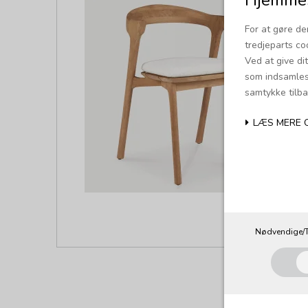
For at gøre de
tredjeparts co
Ved at give di
som indsamles 
samtykke tilba
LÆS MERE 
Nødvendige/T