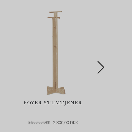
FOYER STUMTJENER
T
2.800,00 DKK
3.500,00 DKK