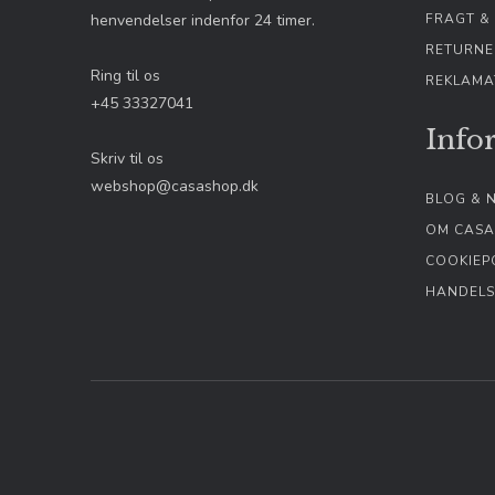
henvendelser indenfor 24 timer.
FRAGT &
hello_retail_id
RETURNE
Ring til os
REKLAMA
+45 33327041
__Secure-3PSID
_fbp (Addwish)
Info
Skriv til os
webshop@casashop.dk
BLOG & 
__Secure-1PAPI
OM CASA
COOKIEPO
HANDELS
__Secure-1PSID
SAPISID
SIDCC
APISID