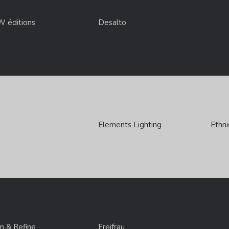
 éditions
Desalto
Elements Lighting
Ethni
m & Refine
Freifrau