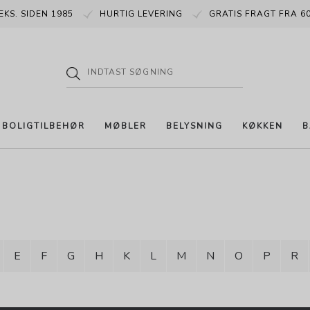
EKS. SIDEN 1985
HURTIG LEVERING
GRATIS FRAGT FRA 60
BOLIGTILBEHØR
MØBLER
BELYSNING
KØKKEN
B
E
F
G
H
K
L
M
N
O
P
R