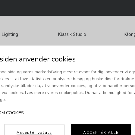
 Lighting
Klassik Studio
Klon
tonite
København
Møbelsnedkeri
iden anvender cookies
nne side og vores markedsføring mest relevant for dig, anvender vi eg
okies til at lave statistikker, analysere besøg og huske dine foretrukne i
t samtykke tillader du, at vi anvender cookies, og at vi behandler pers
via cookies. Læs mere i vores cookiepolitik. Du har altid mulighed for 
ge.
 Choses Simples
OM COOKIES
Acceptér valgte
ACCEPTÉR ALLE