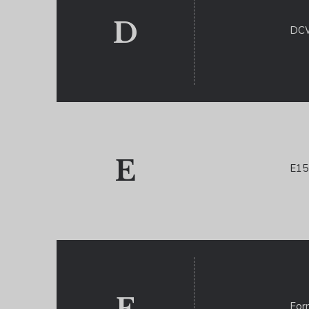
D
DCW
E
E15
For