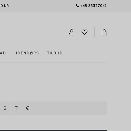
0 KR.
+45 33327041
AD
UDENDØRS
TILBUD
S
T
Ø