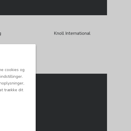
g
Knoll International
ne cookies og
ndstillinger.
onoplysninger,
at trække dit