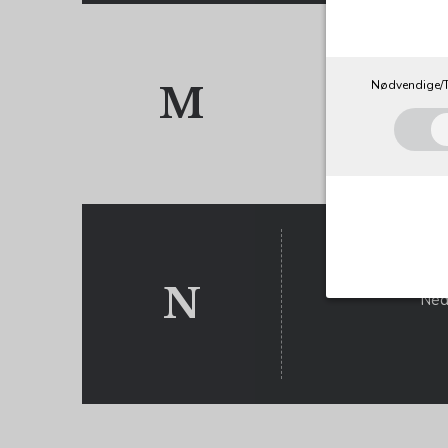
M N
Nødvendige/T
M
MOI
N
Ned
Nødvendig
Tekniske co
angiver, ha
registrerer
Cookie:
Funktionel