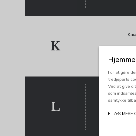
Kaia
K
Krip
Hjemmes
For at gøre de
tredjeparts co
Ved at give di
som indsamles 
samtykke tilba
L
Les
LÆS MERE 