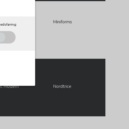
o
Miniforms
edsføring:
ic Modern
Nordtrice
al. Som navnet
e, idet de ikke
Udløber: