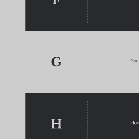
F
G
Gan
H
Hor