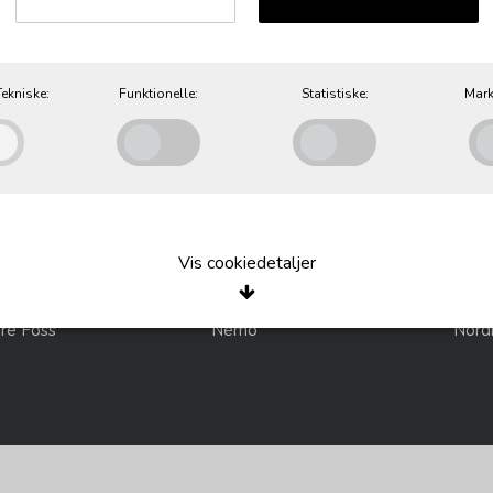
uance
Massimo copenhagen
Metr
ekniske:
Funktionelle:
Statistiske:
Mark
 AND KO
Vis cookiedetaljer
re Foss
Nemo
Nord
e/Tekniske
okies er nødvendige for, at langt de fleste hjemmesider fungerer, som de sk
r de kun teknisk betydning og dermed ikke nogen indvirkning på din privatsfær
, hvad du søger efter på andre hjemmesider.
Oprindelse:
Beskrivelse:
le