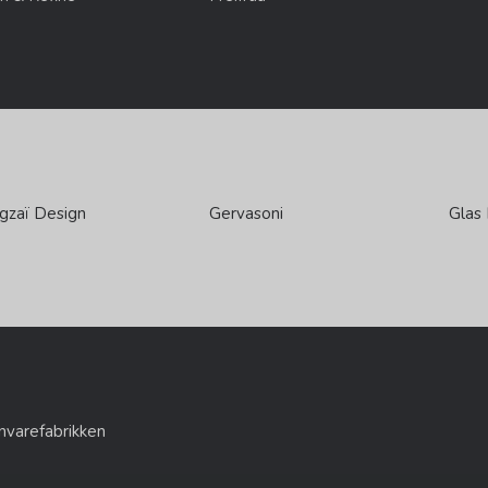
gzaï Design
Gervasoni
Glas 
nvarefabrikken