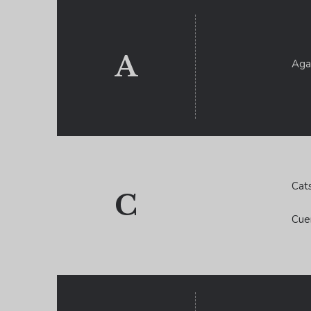
A
Aga
Cat
C
Cue