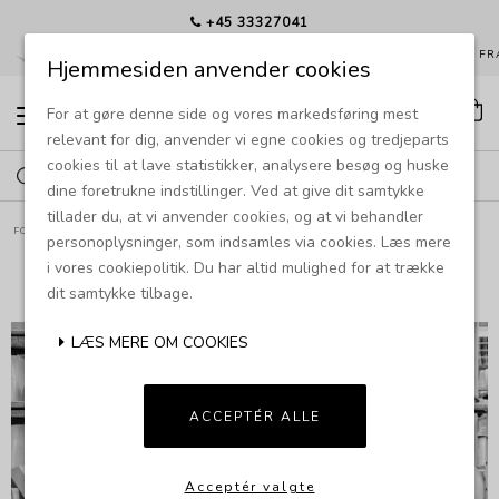
+45 33327041
EKS. SIDEN 1985
HURTIG LEVERING
GRATIS FRAGT FRA
Hjemmesiden anvender cookies
For at gøre denne side og vores markedsføring mest
T
o
relevant for dig, anvender vi egne cookies og tredjeparts
g
cookies til at lave statistikker, analysere besøg og huske
g
l
dine foretrukne indstillinger. Ved at give dit samtykke
e
tillader du, at vi anvender cookies, og at vi behandler
n
FORSIDE
PRODUKTER
a
personoplysninger, som indsamles via cookies. Læs mere
v
i vores cookiepolitik. Du har altid mulighed for at trække
Original BTC
i
dit samtykke tilbage.
g
a
t
LÆS MERE OM COOKIES
i
o
n
ACCEPTÉR ALLE
Acceptér valgte