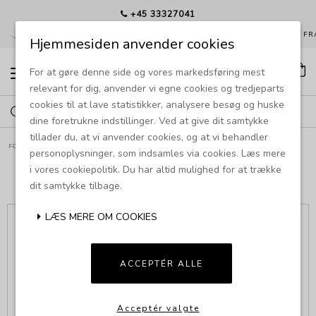
+45 33327041
EKS. SIDEN 1985
HURTIG LEVERING
GRATIS FRAGT FRA
Hjemmesiden anvender cookies
For at gøre denne side og vores markedsføring mest
T
o
relevant for dig, anvender vi egne cookies og tredjeparts
g
cookies til at lave statistikker, analysere besøg og huske
g
l
dine foretrukne indstillinger. Ved at give dit samtykke
e
tillader du, at vi anvender cookies, og at vi behandler
n
FORSIDE
PRODUKTER
a
personoplysninger, som indsamles via cookies. Læs mere
v
i vores cookiepolitik. Du har altid mulighed for at trække
Classicon
i
dit samtykke tilbage.
g
a
t
LÆS MERE OM COOKIES
i
o
n
ACCEPTÉR ALLE
Acceptér valgte