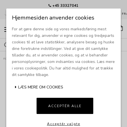
+45 33327041
EKS. SIDEN 1985
HURTIG LEVERING
GRATIS FRAGT FRA
Hjemmesiden anvender cookies
For at gøre denne side og vores markedsføring mest
T
o
relevant for dig, anvender vi egne cookies og tredjeparts
g
cookies til at lave statistikker, analysere besøg og huske
g
l
dine foretrukne indstillinger. Ved at give dit samtykke
e
tillader du, at vi anvender cookies, og at vi behandler
n
FORSIDE
PRODUKTER
BAD
SEN HÅNDKLÆDEHOLDER
a
personoplysninger, som indsamles via cookies. Læs mere
v
i vores cookiepolitik. Du har altid mulighed for at trække
i
dit samtykke tilbage.
g
a
t
LÆS MERE OM COOKIES
i
o
n
ACCEPTÉR ALLE
Acceptér valgte