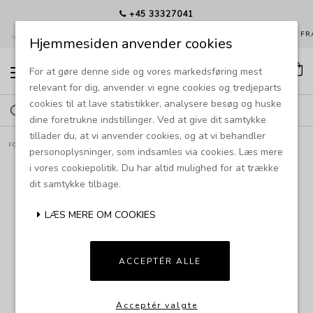
+45 33327041
EKS. SIDEN 1985
HURTIG LEVERING
GRATIS FRAGT FRA
Hjemmesiden anvender cookies
For at gøre denne side og vores markedsføring mest
T
o
relevant for dig, anvender vi egne cookies og tredjeparts
g
cookies til at lave statistikker, analysere besøg og huske
g
l
dine foretrukne indstillinger. Ved at give dit samtykke
e
tillader du, at vi anvender cookies, og at vi behandler
n
FORSIDE
PRODUKTER
DESIGNERMØBLER
I MASSI TAVOLI BASSI
a
personoplysninger, som indsamles via cookies. Læs mere
v
i vores cookiepolitik. Du har altid mulighed for at trække
i
dit samtykke tilbage.
g
a
-20%
t
LÆS MERE OM COOKIES
i
o
n
ACCEPTÉR ALLE
Acceptér valgte