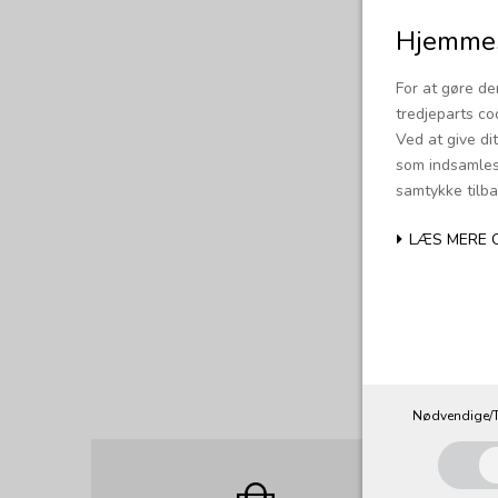
Hjemmes
For at gøre de
tredjeparts co
Ved at give di
som indsamles 
samtykke tilba
LÆS MERE 
Nødvendige/T