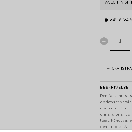
VÆLG FINISH
VÆLG VAR
GRATIS FRA
BESKRIVELSE
Den fantantastis
opdateret versio
møder ren form. 
dimensioner og m
læderhåndtag, o
den bruges. A L