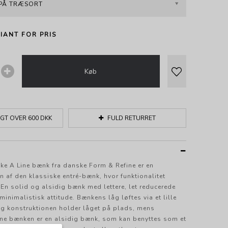
 PÅ TRÆSORT
IANT FOR PRIS
Køb
GT OVER 600 DKK
FULD RETURRET
ke A Line bænk fra danske Form & Refine er en
n af den klassiske entré-bænk, hvor funktionalitet
En solid og alsidig bænk med lettere, let reducerede
inimalistisk attitude. Bænkens låg løftes via et lille
g konstruktionen holder låget på plads, mens
ine bænken er en alsidig bænk, som kan benyttes som et