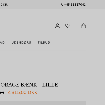
0 KR.
+45 33327041
AD
UDENDØRS
TILBUD
TORAGE BÆNK - LILLE
KK
4.815,00 DKK