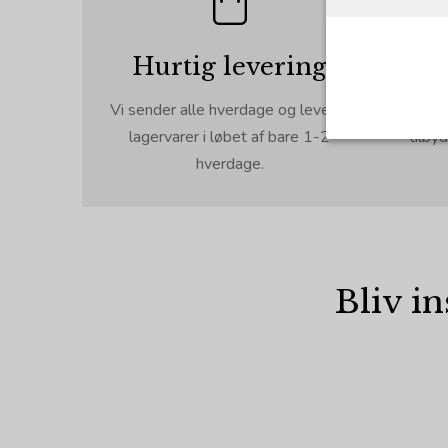
Hurtig levering
Vi sender alle hverdage og leverer
Fort
lagervarer i løbet af bare 1-2
tilby
Nødvendig
hverdage.
Tekniske co
angiver, ha
registrerer
Cookie:
Funktionel
Bliv in
Funktionell
PHPSESSID
du foretage
tekststørre
cookie_consent
Cookie:
Statistisk
Statistikco
tempGiftListID
_GRECAPTCHA
indsamlede 