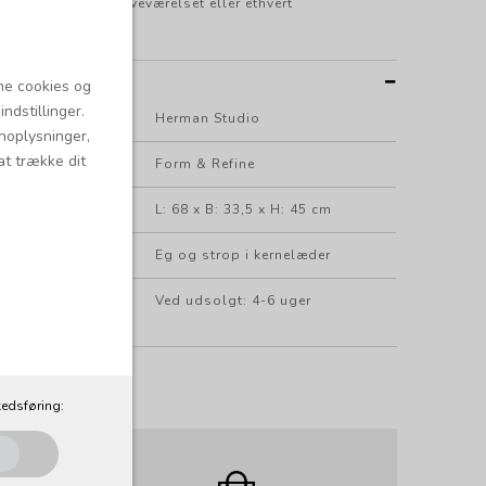
el i en entré, i soveværelset eller ethvert
.
NER
ne cookies og
ndstillinger.
Herman Studio
onoplysninger,
at trække dit
Form & Refine
L: 68 x B: 33,5 x H: 45 cm
Eg og strop i kernelæder
Ved udsolgt: 4-6 uger
edsføring: