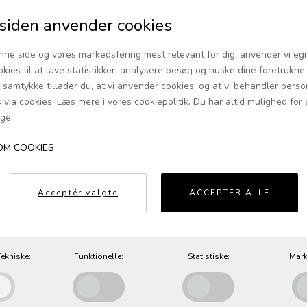
selvstændigt møb
opholdsområde
iden anvender cookies
SPECIFIKATIO
nne side og vores markedsføring mest relevant for dig, anvender vi eg
okies til at lave statistikker, analysere besøg og huske dine foretrukne i
Design
t samtykke tillader du, at vi anvender cookies, og at vi behandler pers
via cookies. Læs mere i vores cookiepolitik. Du har altid mulighed for 
Producent
ge.
Specifikationer
OM COOKIES
Materialer
Leveringstid
Acceptér valgte
ACCEPTÉR ALLE
ekniske:
Funktionelle:
Statistiske:
Mark