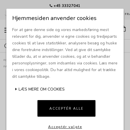
+45 33327041
EKS. SIDEN 1985
HURTIG LEVERING
GRATIS FRAGT FRA
Hjemmesiden anvender cookies
For at gøre denne side og vores markedsføring mest
T
o
relevant for dig, anvender vi egne cookies og tredjeparts
g
cookies til at lave statistikker, analysere besøg og huske
g
l
dine foretrukne indstillinger. Ved at give dit samtykke
e
tillader du, at vi anvender cookies, og at vi behandler
n
FORSIDE
PRODUKTER
BELYSNING
BORDLAMPER
a
personoplysninger, som indsamles via cookies. Læs mere
v
FAD MENOR BORDLAMPE
i vores cookiepolitik. Du har altid mulighed for at trække
i
dit samtykke tilbage.
g
a
t
LÆS MERE OM COOKIES
i
o
n
ACCEPTÉR ALLE
Acceptér valgte