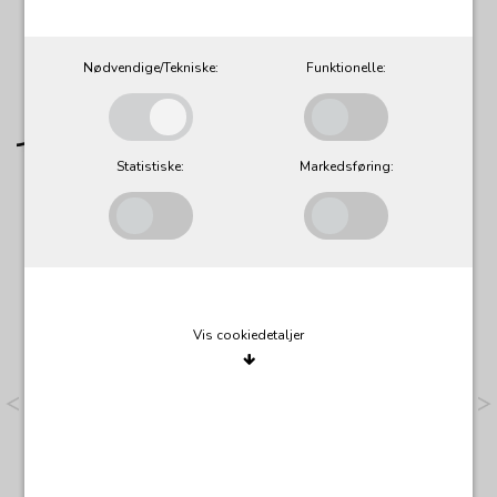
Nødvendige/Tekniske:
Funktionelle:
Statistiske:
Markedsføring:
Vis cookiedetaljer
Nødvendige/Tekniske
Tekniske cookies er nødvendige for, at langt de fleste
hjemmesider fungerer, som de skal. Som navnet angiver,