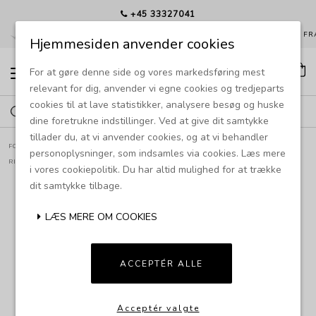
+45 33327041
EKS. SIDEN 1985
HURTIG LEVERING
GRATIS FRAGT FRA
Hjemmesiden anvender cookies
For at gøre denne side og vores markedsføring mest
T
o
relevant for dig, anvender vi egne cookies og tredjeparts
g
cookies til at lave statistikker, analysere besøg og huske
g
l
dine foretrukne indstillinger. Ved at give dit samtykke
e
tillader du, at vi anvender cookies, og at vi behandler
n
FORSIDE
PRODUKTER
BELYSNING
LOFTSLAMPER
a
personoplysninger, som indsamles via cookies. Læs mere
v
RIFICOLONA LOFTLAMPE
i vores cookiepolitik. Du har altid mulighed for at trække
i
dit samtykke tilbage.
g
a
t
LÆS MERE OM COOKIES
i
o
n
ACCEPTÉR ALLE
Acceptér valgte