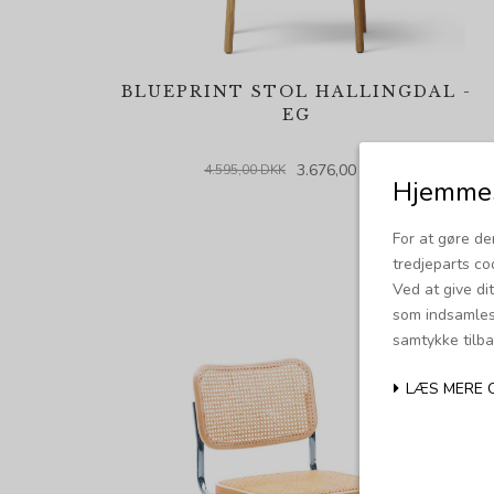
BLUEPRINT STOL HALLINGDAL -
EG
3.676,00 DKK
4.595,00 DKK
Hjemmes
For at gøre de
tredjeparts co
Ved at give di
som indsamles 
samtykke tilba
LÆS MERE 