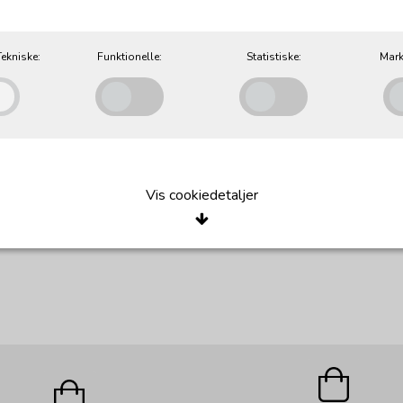
ekniske:
Funktionelle:
Statistiske:
Mark
TULIP STOL
Vis cookiedetaljer
Pris fra 14.700,00 DKK
e/Tekniske
okies er nødvendige for, at langt de fleste hjemmesider fungerer, som de sk
r de kun teknisk betydning og dermed ikke nogen indvirkning på din privatsfær
, hvad du søger efter på andre hjemmesider.
Oprindelse:
Beskrivelse:
le
e cookies anvendes for at huske dine brugerpræferencer ved at huske de valg 