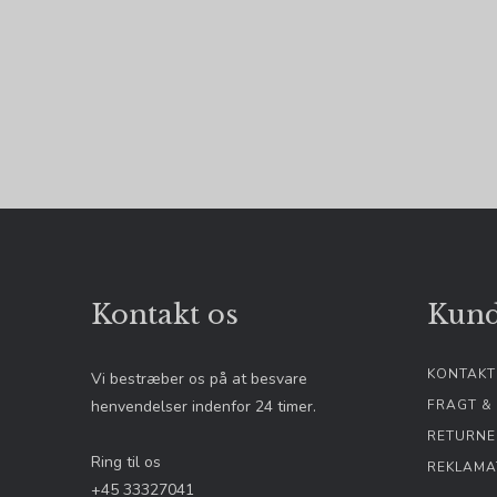
AWSALBCORS
aw_website_uui
newsLetterPopu
newsLetterPopu
_ga_XXXXXXXXX
aw_target
awtracking
aw_source
hello_retail_id
Kontakt os
Kund
__Secure-3PSID
_fbp (Addwish)
KONTAKT
Vi bestræber os på at besvare
__Secure-1PAPI
henvendelser indenfor 24 timer.
FRAGT &
RETURNE
Ring til os
REKLAMA
+45 33327041
__Secure-1PSID