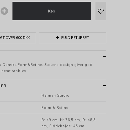
Køb
GT OVER 600 DKK
FULD RETURRET
fra Danske Form&Refine. Stolens design giver god
n nemt stables.
NER
Herman Studio
Form & Refine
B: 49 cm, H: 76,5 cm, D: 48,5
cm, Siddehøjde: 46 cm