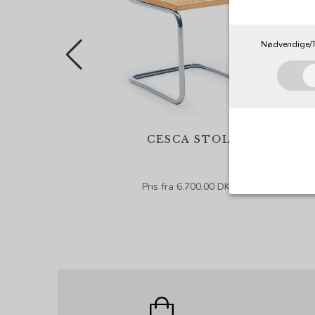
Nødvendige/T
CESCA STOL
Pris fra 6.700,00 DKK
Nødvendig
Tekniske co
angiver, ha
registrerer
Cookie:
Funktionel
Funktionell