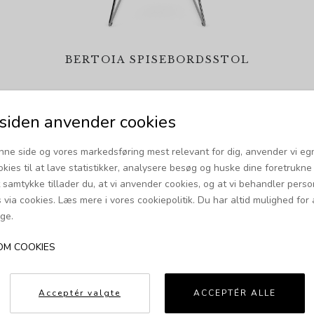
BERTOIA SPISEBORDSSTOL
Pris fra 10.400,00 DKK
iden anvender cookies
nne side og vores markedsføring mest relevant for dig, anvender vi eg
okies til at lave statistikker, analysere besøg og huske dine foretrukne i
Anbefalet til dig
t samtykke tillader du, at vi anvender cookies, og at vi behandler pers
via cookies. Læs mere i vores cookiepolitik. Du har altid mulighed for 
ge.
OM COOKIES
Acceptér valgte
ACCEPTÉR ALLE