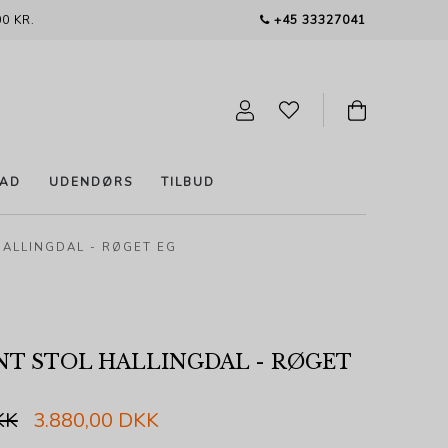
0 KR.
+45 33327041
AD
UDENDØRS
TILBUD
HALLINGDAL - RØGET EG
NT STOL HALLINGDAL - RØGET
KK
3.880,00 DKK