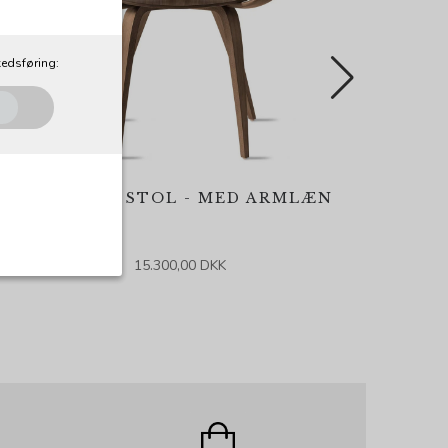
edsføring:
CHERNER STOL - MED ARMLÆN
15.300,00 DKK
al. Som navnet
e, idet de ikke
Udløber:
og indstillinger