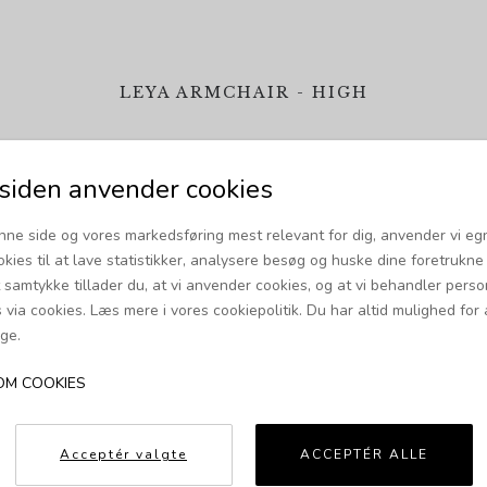
LEYA ARMCHAIR - HIGH
Pris fra 14.200,00 DKK
iden anvender cookies
nne side og vores markedsføring mest relevant for dig, anvender vi eg
okies til at lave statistikker, analysere besøg og huske dine foretrukne i
Anbefalet til dig
t samtykke tillader du, at vi anvender cookies, og at vi behandler pers
via cookies. Læs mere i vores cookiepolitik. Du har altid mulighed for 
ge.
OM COOKIES
Acceptér valgte
ACCEPTÉR ALLE