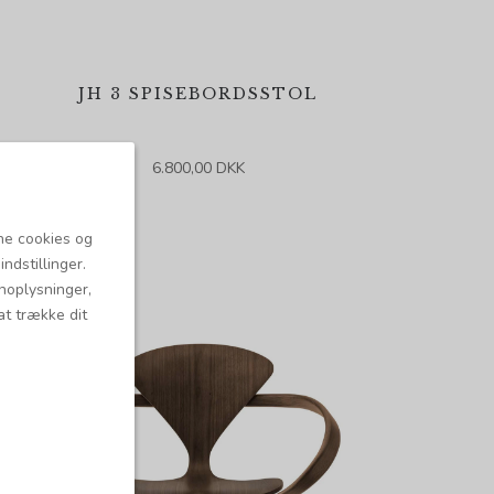
JH 3 SPISEBORDSSTOL
6.800,00 DKK
ne cookies og
ndstillinger.
onoplysninger,
at trække dit