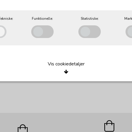
ekniske:
Funktionelle:
Statistiske:
Mark
TULIP STOL
Vis cookiedetaljer
Pris fra 14.700,00 DKK
e/Tekniske
okies er nødvendige for, at langt de fleste hjemmesider fungerer, som de sk
r de kun teknisk betydning og dermed ikke nogen indvirkning på din privatsfær
, hvad du søger efter på andre hjemmesider.
Oprindelse:
Beskrivelse:
le
e cookies anvendes for at huske dine brugerpræferencer ved at huske de valg 