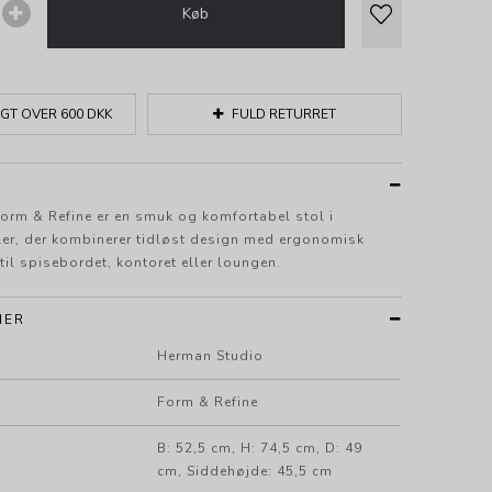
Køb
GT OVER 600 DKK
FULD RETURRET
Form & Refine er en smuk og komfortabel stol i
aler, der kombinerer tidløst design med ergonomisk
 til spisebordet, kontoret eller loungen.
NER
Herman Studio
Form & Refine
B: 52,5 cm, H: 74,5 cm, D: 49
cm, Siddehøjde: 45,5 cm