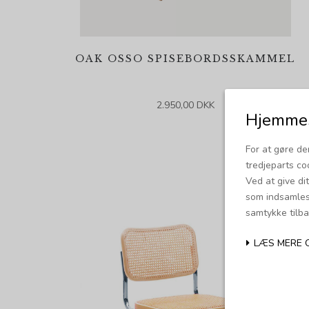
OAK OSSO SPISEBORDSSKAMMEL
2.950,00 DKK
Hjemmes
For at gøre de
tredjeparts co
Ved at give di
som indsamles 
samtykke tilba
LÆS MERE 