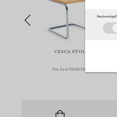
Nødvendige/T
CESCA STOL
Pris fra 6.700,00 DKK
Nødvendig
Tekniske co
angiver, ha
registrerer
Cookie:
Funktionel
Funktionell