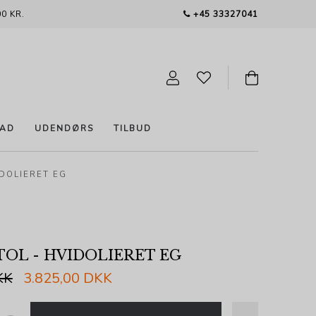
0 KR.
+45 33327041
AD
UDENDØRS
TILBUD
IDOLIERET EG
OL - HVIDOLIERET EG
KK
3.825,00 DKK