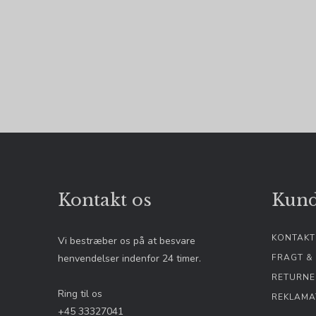
AWSALBCORS
aw_website_uui
newsLetterPopu
newsLetterPopu
_ga_XXXXXXXXX
aw_target
awtracking
aw_source
hello_retail_id
Kontakt os
Kund
__Secure-3PSID
_fbp (Addwish)
KONTAKT
Vi bestræber os på at besvare
__Secure-1PAPI
henvendelser indenfor 24 timer.
FRAGT &
RETURNE
Ring til os
REKLAMA
+45 33327041
__Secure-1PSID