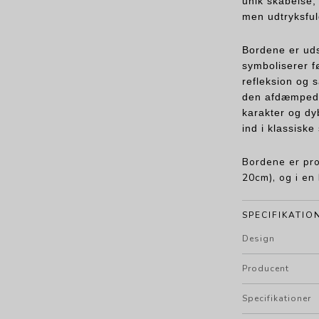
unik skabelse, 
men udtryksful
Bordene er uds
symboliserer fø
refleksion og 
den afdæmpede 
karakter og dy
ind i klassisk
Bordene er pro
20cm), og i en
SPECIFIKATIO
Design
Producent
Specifikationer