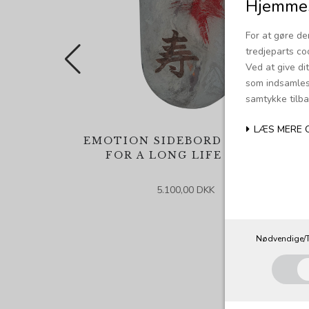
Hjemmes
For at gøre de
tredjeparts co
Ved at give di
som indsamles 
samtykke tilba
LÆS MERE 
EMOTION SIDEBORD - WISHES
FOR A LONG LIFE (RØD)
5.100,00 DKK
Nødvendige/T