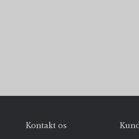
hello_retail_id
__Secure-3PSID
_fbp (Addwish)
__Secure-1PAPI
__Secure-1PSID
SAPISID
SIDCC
Kontakt os
Kund
APISID