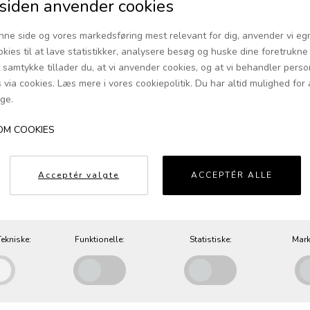
iden anvender cookies
nne side og vores markedsføring mest relevant for dig, anvender vi eg
okies til at lave statistikker, analysere besøg og huske dine foretrukne i
t samtykke tillader du, at vi anvender cookies, og at vi behandler pers
via cookies. Læs mere i vores cookiepolitik. Du har altid mulighed for 
ge.
OM COOKIES
EMOTION SIDEBORD - HAPPINESS
(RØD)
Acceptér valgte
ACCEPTÉR ALLE
4.900,00 DKK
ekniske:
Funktionelle:
Statistiske:
Mark
Anbefalet til dig