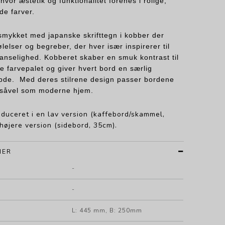
hvor æstetik og funktionalitet forenes i rolige,
de farver.
mykket med japanske skrifttegn i kobber der
lelser og begreber, der hver især inspirerer til
sanselighed. Kobberet skaber en smuk kontrast til
farvepalet og giver hvert bord en særlig
bde. Med deres stilrene design passer bordene
e såvel som moderne hjem.
duceret i en lav version (kaffebord/skammel,
 højere version (sidebord, 35cm).
NER
-
-
L: 445 mm, B: 250mm