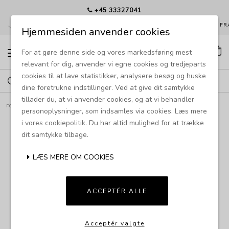
+45 33327041
EKS. SIDEN 1985
HURTIG LEVERING
GRATIS FRAGT FRA
Hjemmesiden anvender cookies
For at gøre denne side og vores markedsføring mest
T
o
relevant for dig, anvender vi egne cookies og tredjeparts
g
cookies til at lave statistikker, analysere besøg og huske
g
l
dine foretrukne indstillinger. Ved at give dit samtykke
e
tillader du, at vi anvender cookies, og at vi behandler
n
FORSIDE
PRODUKTER
BOLIGTILBEHØR
MIRROR 18
a
personoplysninger, som indsamles via cookies. Læs mere
v
i vores cookiepolitik. Du har altid mulighed for at trække
i
dit samtykke tilbage.
g
a
t
LÆS MERE OM COOKIES
i
o
n
ACCEPTÉR ALLE
Acceptér valgte