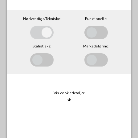
Nødvendige/Tekniske:
Funktionelle:
Statistiske:
Markedsføring:
Vis cookiedetaljer
Nødvendige/Tekniske
Tekniske cookies er nødvendige for, at langt de fleste
hjemmesider fungerer, som de skal. Som navnet angiver,