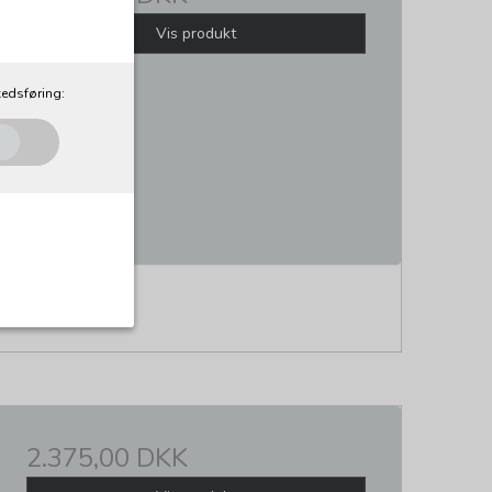
Vis produkt
edsføring:
al. Som navnet
e, idet de ikke
2.375,00 DKK
Udløber: