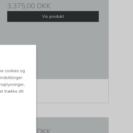
3.375,00 DKK
Vis produkt
ne cookies og
ndstillinger.
onoplysninger,
at trække dit
8.775,00 DKK