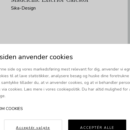
Madeleine Exterior Caféstol
Sika-Design
iden anvender cookies
nne side og vores markedsføring mest relevant for dig, anvender vi eg
okies til at lave statistikker, analysere besøg og huske dine foretrukne i
t samtykke tillader du, at vi anvender cookies, og at vi behandler pers
via cookies. Læs mere i vores cookiepolitik. Du har altid mulighed for 
ge.
OM COOKIES
Sofie Exterior Bænk
Acceptér valgte
ACCEPTÉR ALLE