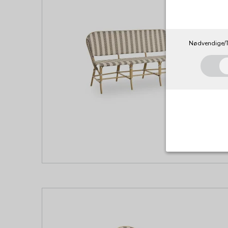
Nødvendige/T
Nødvendig
Tekniske co
angiver, ha
registrerer
Cookie:
Funktionel