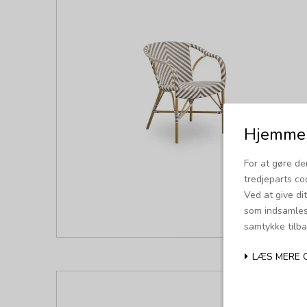
Hjemmes
For at gøre de
tredjeparts co
Ved at give di
som indsamles 
samtykke tilba
LÆS MERE 