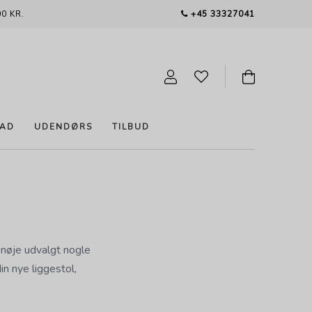
0 KR.
+45 33327041
AD
UDENDØRS
TILBUD
 nøje udvalgt nogle
n nye liggestol,