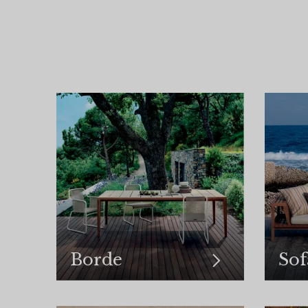
Borde
Sof