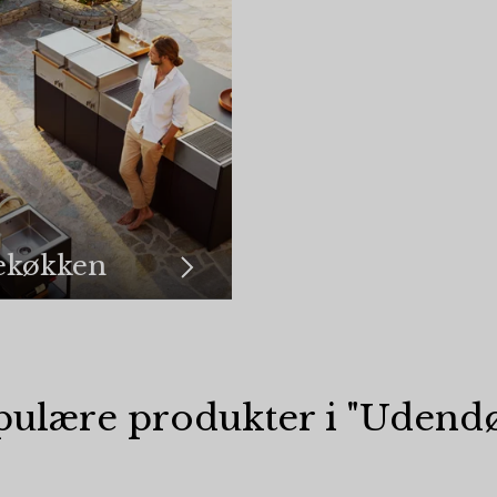
ekøkken
ulære produkter i "
Udendø