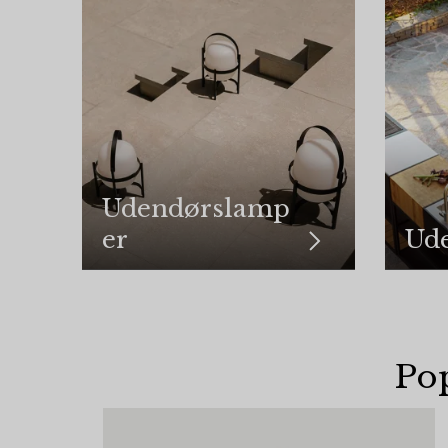
Udendørslamp
er
Ud
Pop